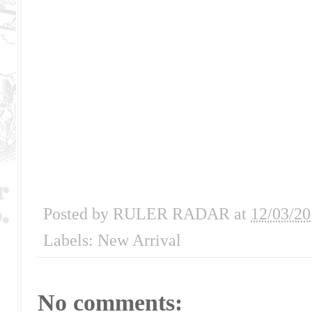
Posted by
RULER RADAR
at
12/03/20
Labels:
New Arrival
No comments: