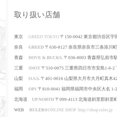
取り扱い店舗
東京
GREED TOKYO
〒150-0042 東京都渋谷区宇田川町3
奈良
GREED
〒630-8127 奈良県奈良市三条添川町1-5-5
青森
DOVE & BUCKS.
〒036-8003 青森県弘前市駅前町
三重
SNOT
〒510-0075 三重県四日市市安島1-6-2 下田
山梨
O.S.S.
〒401-0016 山梨県大月市大月町真木42-2 T
福岡
OP1
〒810-0041 福岡県福岡市中央区大名 1-2-36
北海道
UP NORTH
〒099-4113 北海道斜里郡斜里町本町3
WEB
RULER
®
ONLINE SHOP
http://shop.ruler.jp