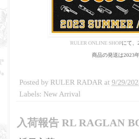
RULER ONLINE SHOP
にて、2
商品の発送は202
Posted by
RULER RADAR
at
9/29/202
Labels:
New Arrival
入荷報告 RL RAGLAN BO