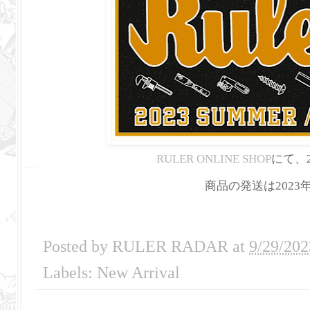
RULER ONLINE SHOP
にて、2
商品の発送は202
Posted by
RULER RADAR
at
9/29/202
Labels:
New Arrival