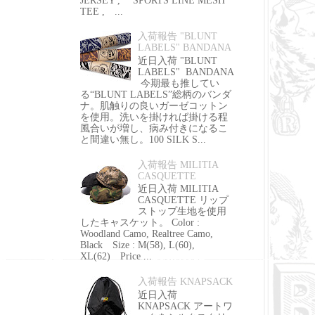
JERSEY , SPORTS LINE MESH
TEE , ...
入荷報告 "BLUNT
LABELS" BANDANA
近日入荷 "BLUNT
LABELS" BANDANA
今期最も推してい
る“BLUNT LABELS”総柄のバンダ
ナ。肌触りの良いガーゼコットン
を使用。洗いを掛ければ掛ける程
風合いが増し、病み付きになるこ
と間違い無し。100 SILK S...
入荷報告 MILITIA
CASQUETTE
近日入荷 MILITIA
CASQUETTE リップ
ストップ生地を使用
したキャスケット。 Color :
Woodland Camo, Realtree Camo,
Black Size : M(58), L(60),
XL(62) Price ...
入荷報告 KNAPSACK
近日入荷
KNAPSACK アートワ