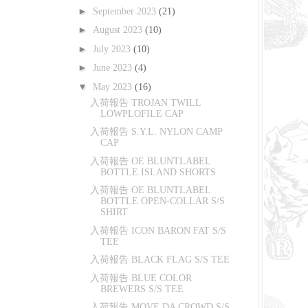
►
September 2023
(21)
►
August 2023
(10)
►
July 2023
(10)
►
June 2023
(4)
▼
May 2023
(16)
入荷報告 TROJAN TWILL
LOWPLOFILE CAP
入荷報告 S.Y.L. NYLON CAMP
CAP
入荷報告 OE BLUNTLABEL
BOTTLE ISLAND SHORTS
入荷報告 OE BLUNTLABEL
BOTTLE OPEN-COLLAR S/S
SHIRT
入荷報告 ICON BARON FAT S/S
TEE
入荷報告 BLACK FLAG S/S TEE
入荷報告 BLUE COLOR
BREWERS S/S TEE
入荷報告 MOVE DA CROWD S/S