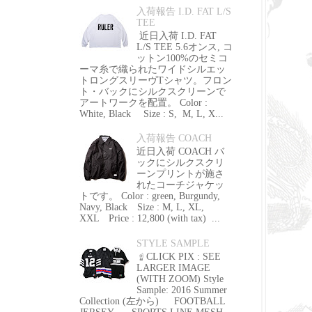
入荷報告 I.D. FAT L/S
TEE
近日入荷 I.D. FAT
L/S TEE 5.6オンス, コ
ットン100%のセミコ
ーマ糸で織られたワイドシルエッ
トロングスリーヴTシャツ。フロン
ト・バックにシルクスクリーンで
アートワークを配置。 Color :
White, Black Size : S, M, L, X...
入荷報告 COACH
近日入荷 COACH バ
ックにシルクスクリ
ーンプリントが施さ
れたコーチジャケッ
トです。 Color : green, Burgundy,
Navy, Black Size : M, L, XL,
XXL Price : 12,800 (with tax) ...
STYLE SAMPLE
☝ CLICK PIX : SEE
LARGER IMAGE
(WITH ZOOM) Style
Sample: 2016 Summer
Collection (左から) FOOTBALL