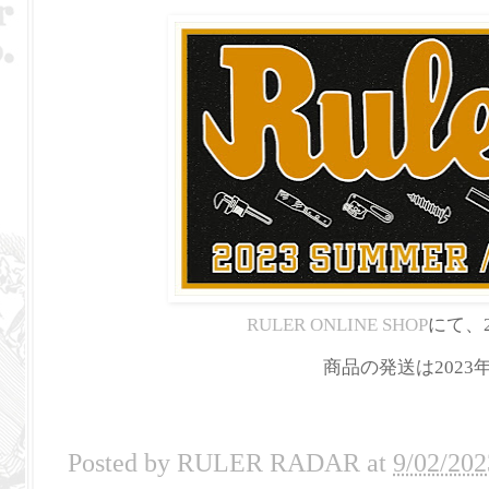
RULER ONLINE SHOP
にて、2
商品の発送は202
Posted by
RULER RADAR
at
9/02/202