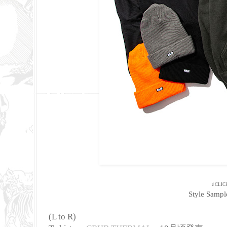
☝ CLIC
Style Sampl
(L to R)