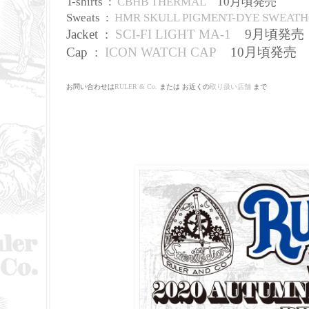
T-shirts :
CBHB THERMAL
10月頃発売
Sweats :
HMR SKULL PIGMENT-DYE SWEAT
Jacket
:
SCI-FI LIGHT MA-1
9月頃発売
Cap :
ICON WATCH CAP
10
月頃発売
お問い合わせは
RULER & Co.
または お近くの
取り扱い店舗
まで