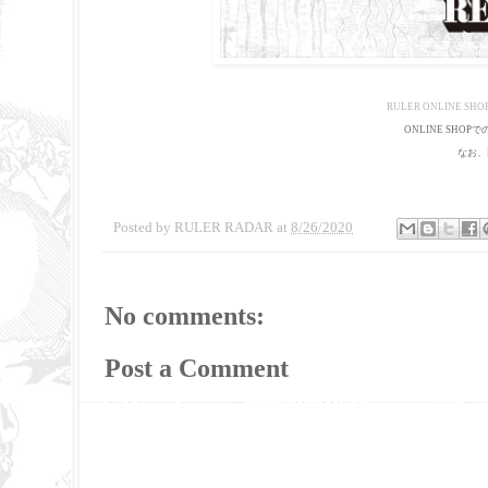
RULER ONLINE SHO
ONLINE SH
なお、
Posted by
RULER RADAR
at
8/26/2020
No comments:
Post a Comment