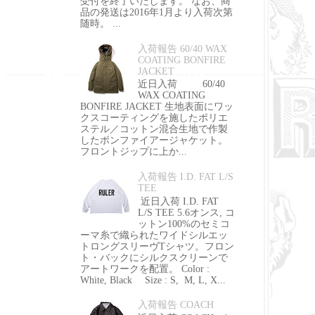
受付を終了いたします。 なお、商
品の発送は2016年1月より入荷次第
随時。 ...
入荷報告 60/40 WAX
COATING BONFIRE
JACKET
近日入荷 60/40
WAX COATING
BONFIRE JACKET 生地表面にワッ
クスコーティングを施したポリエ
ステル／コットン混合生地で作製
したボンファイアージャケット。
フロントジップに上か...
入荷報告 I.D. FAT L/S
TEE
近日入荷 I.D. FAT
L/S TEE 5.6オンス, コ
ットン100%のセミコ
ーマ糸で織られたワイドシルエッ
トロングスリーヴTシャツ。フロン
ト・バックにシルクスクリーンで
アートワークを配置。 Color :
White, Black Size : S, M, L, X...
入荷報告 COACH