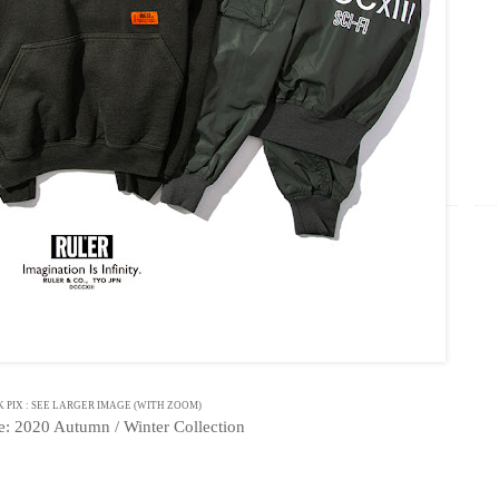
K PIX : SEE LARGER IMAGE (WITH ZOOM)
e: 2020 Autumn / Winter Collection