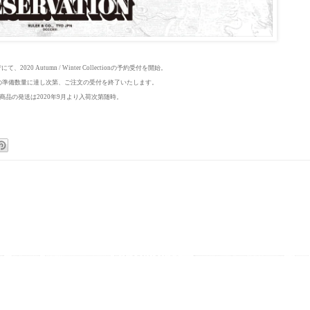
P
にて、2020 Autumn / Winter Collectionの予約受付を開始。
OPでの準備数量に達し次第、ご注文の受付を終了いたします。
商品の発送は2020年9月より入荷次第随時。