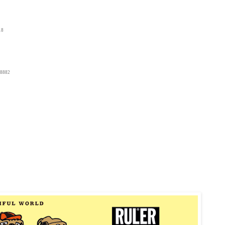
18
8882