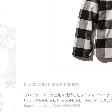
BLOCK CHECK HOODIE SHIRTS
ブロックチェック生地を使用したフーディーワーク
Color : White/Black, Charcoal/Black Size : M, L, XL, 
http://shop.ruler.jp/?pid=126614685