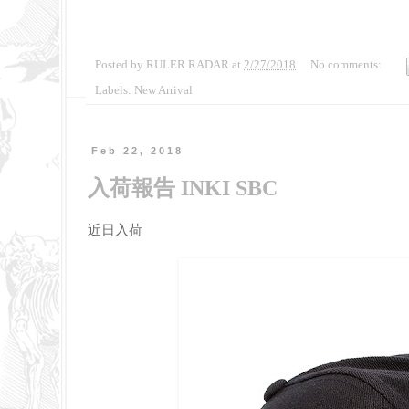
Posted by
RULER RADAR
at
2/27/2018
No comments:
Labels:
New Arrival
Feb 22, 2018
入荷報告 INKI SBC
近日入荷