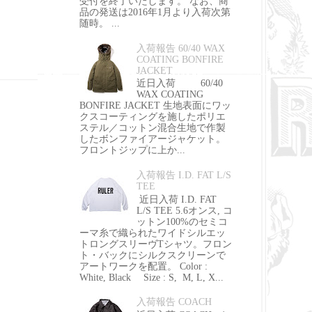
受付を終了いたします。 なお、商
品の発送は2016年1月より入荷次第
随時。 ...
入荷報告 60/40 WAX
COATING BONFIRE
JACKET
近日入荷 60/40
WAX COATING
BONFIRE JACKET 生地表面にワッ
クスコーティングを施したポリエ
ステル／コットン混合生地で作製
したボンファイアージャケット。
フロントジップに上か...
入荷報告 I.D. FAT L/S
TEE
近日入荷 I.D. FAT
L/S TEE 5.6オンス, コ
ットン100%のセミコ
ーマ糸で織られたワイドシルエッ
トロングスリーヴTシャツ。フロン
ト・バックにシルクスクリーンで
アートワークを配置。 Color :
White, Black Size : S, M, L, X...
入荷報告 COACH