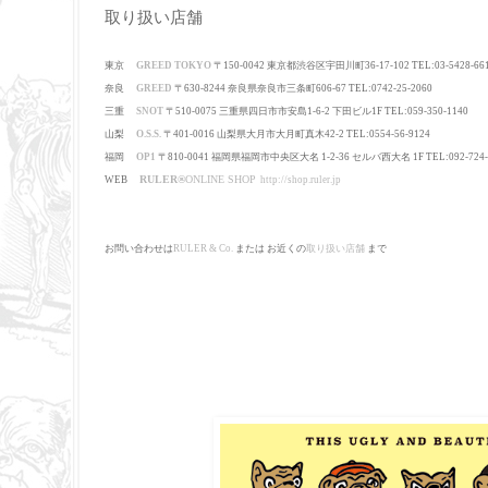
取り扱い店舗
東京
GREED TOKYO
〒150-0042 東京都渋谷区宇田川町36-17-102 TEL:03-5428-66
奈良
GREED
〒630-8244
奈良県奈良市三条町606-67
TEL:0742-25-2060
三重
SNOT
〒510-0075 三重県四日市市安島1-6-2 下田ビル1F TEL:059-350-1140
山梨
O.S.S.
〒401-0016 山梨県大月市大月町真木42-2 TEL:0554-56-9124
福岡
OP1
〒810-0041 福岡県福岡市中央区大名 1-2-36 セルバ西大名 1F TEL:092-724-
RULER
®
ONLINE SHOP
WEB
http://shop.ruler.jp
お問い合わせは
RULER & Co.
または お近くの
取り扱い店舗
まで