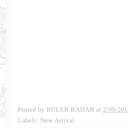
Posted by
RULER RADAR
at
2/09/201
Labels:
New Arrival