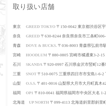
取り扱い店舗
東京
GREED TOKYO
〒150-0042 東京都渋谷区宇田川町
奈良
GREED
〒630-8244
奈良県奈良市三条町606-
青森
DOVE & BUCKS.
〒036-8003 青森県弘前市駅前町
宮崎
HOODLUM
〒880-0805 宮崎市橘通東3-2-15 三
石川
SKANDA
〒920-0997 石川県金沢市竪町12番地 T
三重
SNOT
〒510-0075 三重県四日市市安島1-6-2 下
山梨
O.S.S.
〒401-0016 山梨県大月市大月町真木42-2 T
福岡
OP1
〒810-0041 福岡県福岡市中央区大名 1-2-36
北海道
UP NORTH
〒099-4113 北海道斜里郡斜里町本町3