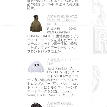
受付を終了いたします。 なお、商
品の発送は2016年1月より入荷次第
随時。 ...
入荷報告 60/40 WAX
COATING BONFIRE
JACKET
近日入荷 60/40
WAX COATING
BONFIRE JACKET 生地表面にワッ
クスコーティングを施したポリエ
ステル／コットン混合生地で作製
したボンファイアージャケット。
フロントジップに上か...
入荷報告 I.D. FAT L/S
TEE
近日入荷 I.D. FAT
L/S TEE 5.6オンス, コ
ットン100%のセミコ
ーマ糸で織られたワイドシルエッ
トロングスリーヴTシャツ。フロン
ト・バックにシルクスクリーンで
アートワークを配置。 Color :
White, Black Size : S, M, L, X...
入荷報告 COACH