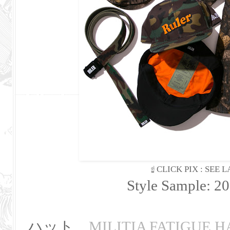
☝ CLICK PIX : SEE
Style Sample: 2
ハット
MILITIA FATIGUE H