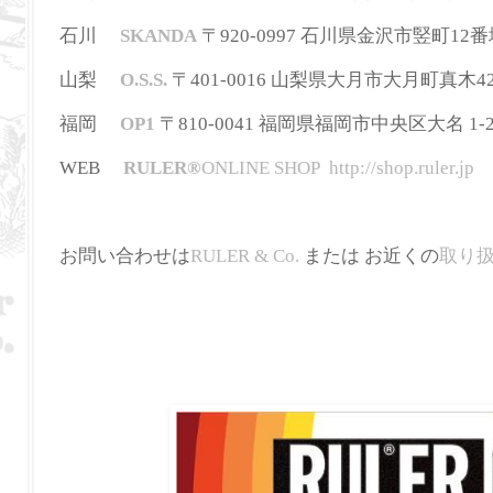
石川
SKANDA
〒920-0997 石川県金沢市竪町12番地 
山梨
O.S.S.
〒401-0016 山梨県大月市大月町真木42-2 T
福岡
OP1
〒810-0041 福岡県福岡市中央区大名 1-2-3
WEB
RULER
®
ONLINE SHOP
http://shop.ruler.jp
お問い合わせは
RULER & Co.
または お近くの
取り