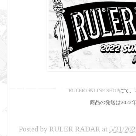
RULER ONLINE SHOP
にて、2
商品の発送は202
Posted by
RULER RADAR
at
5/21/202