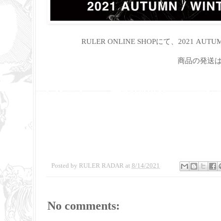
RULER ONLINE SHOPにて、2021 AUT
商品の発送
Posted by
RULER RADAR
at
8/14/2021
No comments: