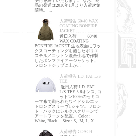
受付を終了いたします。 なお、商
品の発送は2016年1月より入荷次第
随時。 ...
入荷報告 60/40 WAX
COATING BONFIRE
JACKET
近日入荷 60/40
WAX COATING
BONFIRE JACKET 生地表面にワッ
クスコーティングを施したポリエ
ステル／コットン混合生地で作製
したボンファイアージャケット。
フロントジップに上か...
入荷報告 I.D. FAT L/S
TEE
近日入荷 I.D. FAT
L/S TEE 5.6オンス, コ
ットン100%のセミコ
ーマ糸で織られたワイドシルエッ
トロングスリーヴTシャツ。フロン
ト・バックにシルクスクリーンで
アートワークを配置。 Color :
White, Black Size : S, M, L, X...
入荷報告 COACH