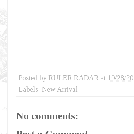
Posted by
RULER RADAR
at
10/28/20
Labels:
New Arrival
No comments:
Post a Comment