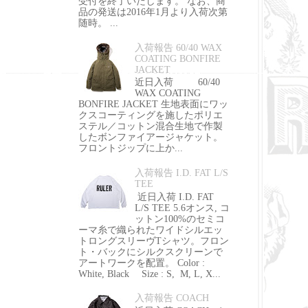
受付を終了いたします。 なお、商
品の発送は2016年1月より入荷次第
随時。 ...
入荷報告 60/40 WAX
COATING BONFIRE
JACKET
近日入荷 60/40
WAX COATING
BONFIRE JACKET 生地表面にワッ
クスコーティングを施したポリエ
ステル／コットン混合生地で作製
したボンファイアージャケット。
フロントジップに上か...
入荷報告 I.D. FAT L/S
TEE
近日入荷 I.D. FAT
L/S TEE 5.6オンス, コ
ットン100%のセミコ
ーマ糸で織られたワイドシルエッ
トロングスリーヴTシャツ。フロン
ト・バックにシルクスクリーンで
アートワークを配置。 Color :
White, Black Size : S, M, L, X...
入荷報告 COACH