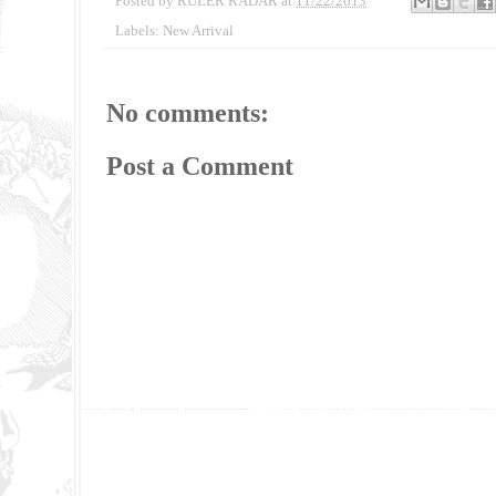
Posted by
RULER RADAR
at
11/22/2013
Labels:
New Arrival
No comments:
Post a Comment