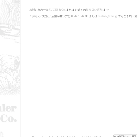
お問い合わせは
RULER
&
Co
.
または お近くの
取り扱い店舗
まで
＊お近くに取扱い店舗が無い方は 03-6315-6330 または
contact@ruler.jp
でもご予約・通