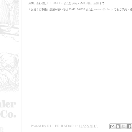
お問い合わせは
RULER
&
Co
.
または お近くの
取り扱い店舗
まで
＊お近くに取扱い店舗が無い方は 03-6315-6330 または
contact@ruler.jp
でもご予約・通
Posted by
RULER RADAR
at
11/22/2013