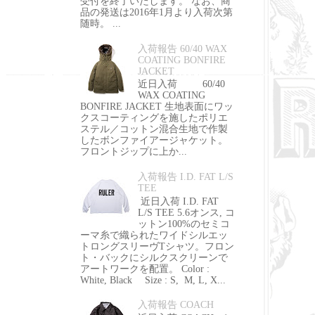
受付を終了いたします。 なお、商
品の発送は2016年1月より入荷次第
随時。 ...
入荷報告 60/40 WAX
COATING BONFIRE
JACKET
近日入荷 60/40
WAX COATING
BONFIRE JACKET 生地表面にワッ
クスコーティングを施したポリエ
ステル／コットン混合生地で作製
したボンファイアージャケット。
フロントジップに上か...
入荷報告 I.D. FAT L/S
TEE
近日入荷 I.D. FAT
L/S TEE 5.6オンス, コ
ットン100%のセミコ
ーマ糸で織られたワイドシルエッ
トロングスリーヴTシャツ。フロン
ト・バックにシルクスクリーンで
アートワークを配置。 Color :
White, Black Size : S, M, L, X...
入荷報告 COACH