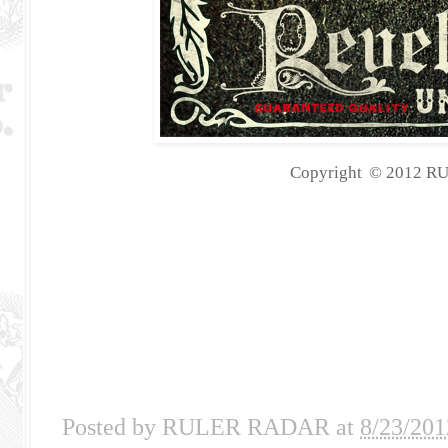
Copyright
©
2012
RU
Posted by
RULER RADAR
at
8/23/201