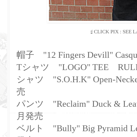
☝
CLICK PIX : SEE
帽子 "12 Fingers Devill" C
Tシャツ "LOGO" TEE RULE
シャツ "S.O.H.K" Open-Neck
売
パンツ "Reclaim" Duck & Leat
月発売
ベルト "Bully" Big Pyramid L