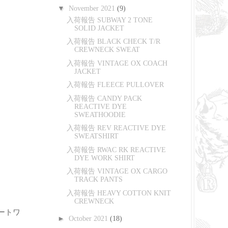
▼
November 2021
(9)
入荷報告 SUBWAY 2 TONE
SOLID JACKET
入荷報告 BLACK CHECK T/R
CREWNECK SWEAT
入荷報告 VINTAGE OX COACH
JACKET
入荷報告 FLEECE PULLOVER
入荷報告 CANDY PACK
REACTIVE DYE
SWEATHOODIE
入荷報告 REV REACTIVE DYE
SWEATSHIRT
入荷報告 RWAC RK REACTIVE
DYE WORK SHIRT
入荷報告 VINTAGE OX CARGO
TRACK PANTS
入荷報告 HEAVY COTTON KNIT
CREWNECK
ートワ
►
October 2021
(18)