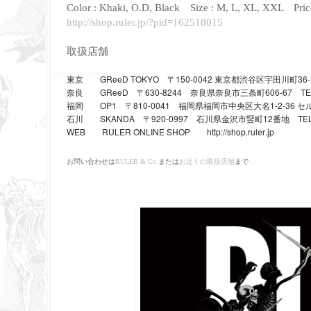
Color : Khaki, O.D, Black
Size : M, L, XL, XXL Pric
http://shop.ruler.jp/?pid=162518015
取扱店舗
GReeD TOKYO
150-0042
36-
東京
〒
東京都渋谷区宇田川町
GReeD
630-8244
606-67
TE
奈良
〒
奈良県奈良市三条町
OP1
810-0041
1-2-36
福岡
〒
福岡県福岡市中央区大名
セ
SKANDA
920-0997
12
TE
石川
〒
石川県金沢市竪町
番地
WEB
RULER ONLINE SHOP
http://shop.ruler.jp
お問い合わせは
RULER & Co.
または
お近くの取扱店舗
まで