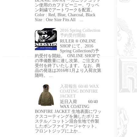
BEANIE 100%オーガニックコット
ン使用のカフドビーニー。ワッペ
ン刺繍でアートワークを配置。
Color : Red, Blue, Charcoal, Black
Size : One Size Fits All ...
2016 Spring Collection
予約受付開始
RULER ® ONLINE
SHOP にて、2016
Spring Collectionの予
約受付を開始。 ONLINE SHOPで
の準備数量に達し次第、ご注文の
受付を終了いたします。 なお、商
品の発送は2016年1月より入荷次第
随時。 ...
入荷報告 60/40 WAX
COATING BONFIRE
JACKET
近日入荷 60/40
WAX COATING
BONFIRE JACKET 生地表面にワッ
クスコーティングを施したポリエ
ステル／コットン混合生地で作製
したボンファイアージャケット。
フロントジップに上か...