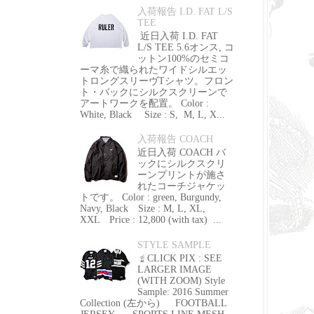
入荷報告 I.D. FAT L/S
TEE
近日入荷 I.D. FAT
L/S TEE 5.6オンス, コ
ットン100%のセミコ
ーマ糸で織られたワイドシルエッ
トロングスリーヴTシャツ。フロン
ト・バックにシルクスクリーンで
アートワークを配置。 Color :
White, Black Size : S, M, L, X...
入荷報告 COACH
近日入荷 COACH バ
ックにシルクスクリ
ーンプリントが施さ
れたコーチジャケッ
トです。 Color : green, Burgundy,
Navy, Black Size : M, L, XL,
XXL Price : 12,800 (with tax) ...
STYLE SAMPLE
☝ CLICK PIX : SEE
LARGER IMAGE
(WITH ZOOM) Style
Sample: 2016 Summer
Collection (左から) FOOTBALL