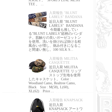
JERSEY , SPORTS LINE MESH
TEE , ...
入荷報告 "BLUNT
LABELS" BANDANA
近日入荷 "BLUNT
LABELS" BANDANA
今期最も推してい
る“BLUNT LABELS”総柄のバンダ
ナ。肌触りの良いガーゼコットン
を使用。洗いを掛ければ掛ける程
風合いが増し、病み付きになるこ
と間違い無し。100 SILK S...
入荷報告 MILITIA
CASQUETTE
近日入荷 MILITIA
CASQUETTE リップ
ストップ生地を使用
したキャスケット。 Color :
Woodland Camo, Realtree Camo,
Black Size : M(58), L(60),
XL(62) Price ...
入荷報告 KNAPSACK
近日入荷
KNAPSACK アートワ