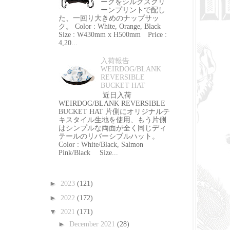
ークをシルクスクリ
ーンプリントで配し
た、一回り大きめのナップサッ
ク。 Color : White, Orange, Black
Size : W430mm x H500mm Price :
4,20...
入荷報告
WEIRDOG/BLANK
REVERSIBLE
BUCKET HAT
近日入荷
WEIRDOG/BLANK REVERSIBLE
BUCKET HAT 片側にオリジナルテ
キスタイル生地を使用、もう片側
はシンプルな両面が全く同じディ
テールのリバーシブルハット。
Color : White/Black, Salmon
Pink/Black Size...
►
2023
(121)
►
2022
(172)
▼
2021
(171)
►
December 2021
(28)