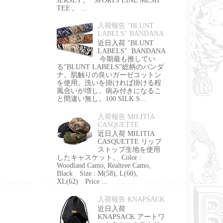
JERSEY , SPORTS LINE MESH
TEE , ...
入荷報告 "BLUNT
LABELS" BANDANA
近日入荷 "BLUNT
LABELS" BANDANA
今期最も推してい
る“BLUNT LABELS”総柄のバンダ
ナ。肌触りの良いガーゼコットン
を使用。洗いを掛ければ掛ける程
風合いが増し、病み付きになるこ
と間違い無し。100 SILK S...
入荷報告 MILITIA
CASQUETTE
近日入荷 MILITIA
CASQUETTE リップ
ストップ生地を使用
したキャスケット。 Color :
Woodland Camo, Realtree Camo,
Black Size : M(58), L(60),
XL(62) Price ...
入荷報告 KNAPSACK
近日入荷
KNAPSACK アートワ