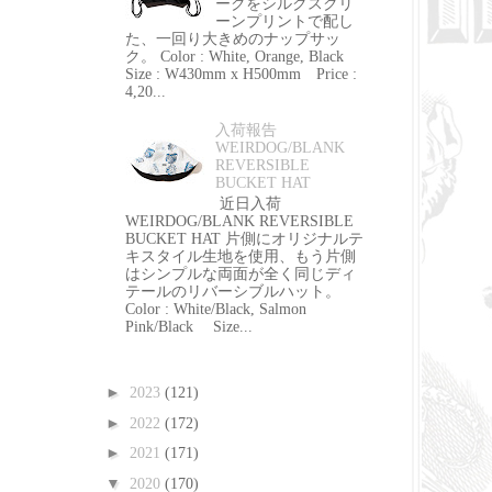
ークをシルクスクリ
ーンプリントで配し
た、一回り大きめのナップサッ
ク。 Color : White, Orange, Black
Size : W430mm x H500mm Price :
4,20...
入荷報告
WEIRDOG/BLANK
REVERSIBLE
BUCKET HAT
近日入荷
WEIRDOG/BLANK REVERSIBLE
BUCKET HAT 片側にオリジナルテ
キスタイル生地を使用、もう片側
はシンプルな両面が全く同じディ
テールのリバーシブルハット。
Color : White/Black, Salmon
Pink/Black Size...
►
2023
(121)
►
2022
(172)
►
2021
(171)
▼
2020
(170)