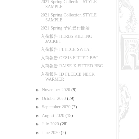
2021 Spring Collection STYLE
SAMPLE
2021 Spring Collection STYLE
SAMPLE
2021 Spring 予約受付開始
入荷報告 HERBS KILTING
JACKET
入荷報告 FLEECE SWEAT
入荷報告 OE813 FITTED BBC
入荷報告 RAISE X FITTED BBC
入荷報告 ID FLEECE NECK
WARMER
►
November 2020
(9)
►
October 2020
(29)
►
September 2020
(2)
►
August 2020
(15)
►
July 2020
(28)
►
June 2020
(2)