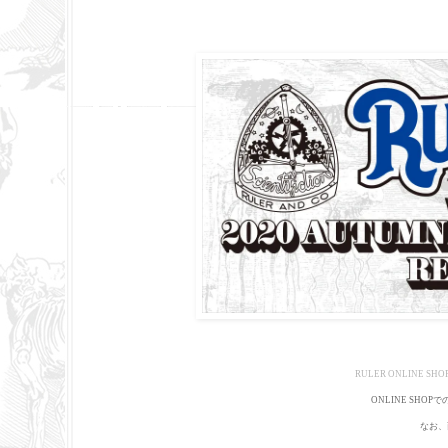
RULER ONLINE SHO
ONLINE SH
なお、