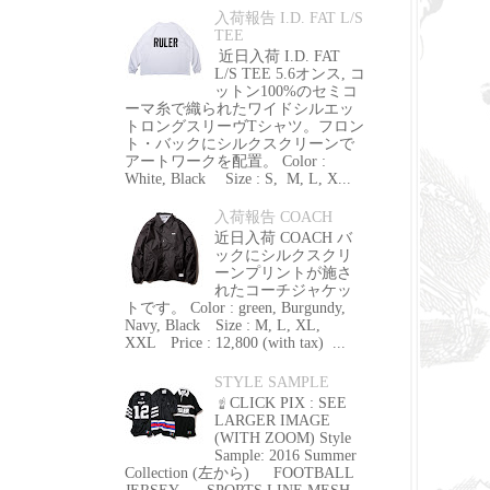
入荷報告 I.D. FAT L/S
TEE
近日入荷 I.D. FAT
L/S TEE 5.6オンス, コ
ットン100%のセミコ
ーマ糸で織られたワイドシルエッ
トロングスリーヴTシャツ。フロン
ト・バックにシルクスクリーンで
アートワークを配置。 Color :
White, Black Size : S, M, L, X...
入荷報告 COACH
近日入荷 COACH バ
ックにシルクスクリ
ーンプリントが施さ
れたコーチジャケッ
トです。 Color : green, Burgundy,
Navy, Black Size : M, L, XL,
XXL Price : 12,800 (with tax) ...
STYLE SAMPLE
☝ CLICK PIX : SEE
LARGER IMAGE
(WITH ZOOM) Style
Sample: 2016 Summer
Collection (左から) FOOTBALL