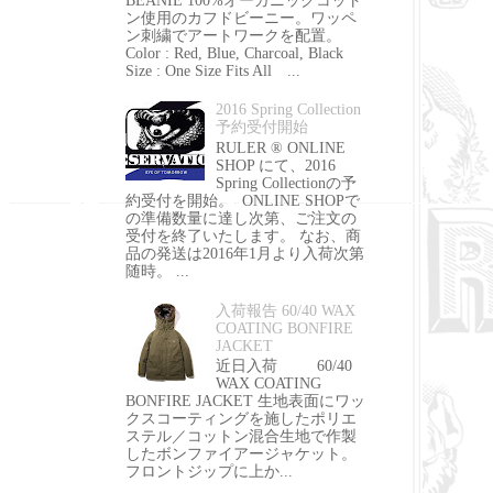
BEANIE 100%オーガニックコット
ン使用のカフドビーニー。ワッペ
ン刺繍でアートワークを配置。
Color : Red, Blue, Charcoal, Black
Size : One Size Fits All ...
2016 Spring Collection
予約受付開始
RULER ® ONLINE
SHOP にて、2016
Spring Collectionの予
約受付を開始。 ONLINE SHOPで
の準備数量に達し次第、ご注文の
受付を終了いたします。 なお、商
品の発送は2016年1月より入荷次第
随時。 ...
入荷報告 60/40 WAX
COATING BONFIRE
JACKET
近日入荷 60/40
WAX COATING
BONFIRE JACKET 生地表面にワッ
クスコーティングを施したポリエ
ステル／コットン混合生地で作製
したボンファイアージャケット。
フロントジップに上か...