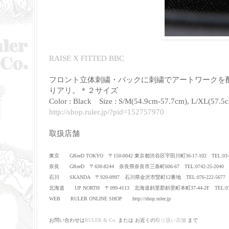
RAISE X FITTED BBC
フロント立体刺繍・バックに刺繍でアートワークを
りアリ。＊２サイズ
Color : Black
Size :
S/M(54.9cm-57.7cm), L/XL(57.
http://shop.ruler.jp/?pid=152757970
取扱店舗
東京 GReeD TOKYO 〒150-0042 東京都渋谷区宇田川町36-17-102 TEL:03-54
奈良 GReeD 〒630-8244 奈良県奈良市三条町606-67 TEL:0742-25-2040
石川 SKANDA 〒920-0997 石川県金沢市竪町12番地 TEL:076-222-5677
北海道 UP NORTH 〒099-4113 北海道斜里郡斜里町本町37-44-2F TEL:0152
WEB RULER ONLINE SHOP http://shop.ruler.jp
お問い
合わせは
RULE
R & Co.
または お近くの
取り扱い店舗
まで