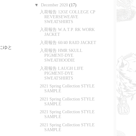
▼
December 2020
(17)
入荷報告 12OZ COLLEGE CP
REVERSEWEAVE
SWEATSHIRTS
入荷報告 W.A.T.P. RK WORK
JACKET
入荷報告 60/40 RAID JACKET
にゆと
入荷報告 HMR SKULL
PIGMENT-DYE
SWEATHOODIE
入荷報告 LAUGH LIFE
PIGMENT-DYE
SWEATSHIRTS
2021 Spring Collection STYLE
SAMPLE
2021 Spring Collection STYLE
SAMPLE
2021 Spring Collection STYLE
SAMPLE
2021 Spring Collection STYLE
SAMPLE