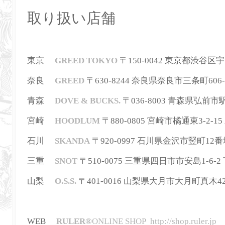
取り扱い店舗
東京
GREED TOKYO
〒150-0042 東京都渋谷区宇田川町
奈良
GREED
〒630-8244
奈良県奈良市三条町606-
青森
DOVE & BUCKS.
〒036-8003 青森県弘前市駅前町
宮崎
HOODLUM
〒880-0805 宮崎市橘通東3-2-15 三
石川
SKANDA
〒920-0997 石川県金沢市竪町12番地 T
三重
SNOT
〒510-0075 三重県四日市市安島1-6-2 下
山梨
O.S.S.
〒401-0016 山梨県大月市大月町真木42-2 T
WEB
RULER
®
ONLINE SHOP
http://shop.ruler.jp