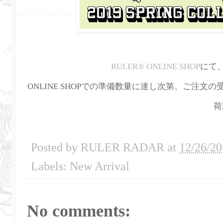
RULER
®
ONLINE SHOP
にて
ONLINE SHOPでの準備数量に達し次第、ご注文
荷
Posted by
RULER RADAR
at
12/26/20
Labels:
New Arrival
No comments: