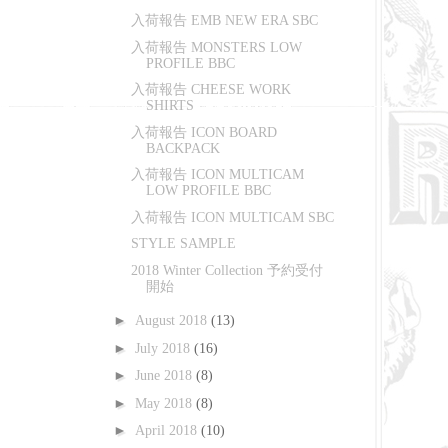
入荷報告 EMB NEW ERA SBC
入荷報告 MONSTERS LOW
PROFILE BBC
入荷報告 CHEESE WORK
SHIRTS
入荷報告 ICON BOARD
BACKPACK
入荷報告 ICON MULTICAM
LOW PROFILE BBC
入荷報告 ICON MULTICAM SBC
STYLE SAMPLE
2018 Winter Collection 予約受付
開始
►
August 2018
(13)
►
July 2018
(16)
►
June 2018
(8)
►
May 2018
(8)
►
April 2018
(10)