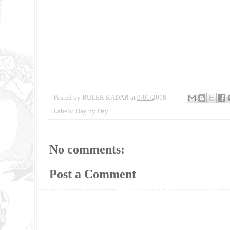
Posted by
RULER RADAR
at
9/01/2018
Labels:
Day by Day
No comments:
Post a Comment