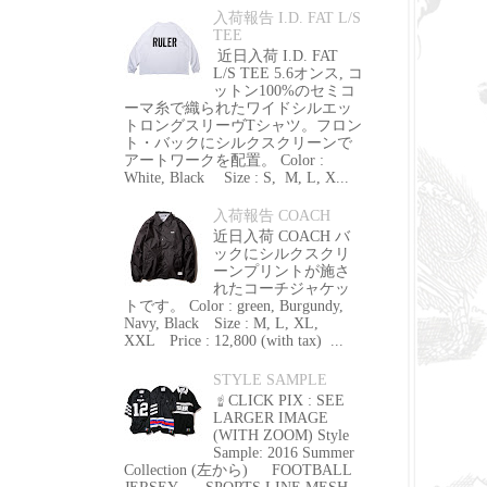
入荷報告 I.D. FAT L/S
TEE
近日入荷 I.D. FAT
L/S TEE 5.6オンス, コ
ットン100%のセミコ
ーマ糸で織られたワイドシルエッ
トロングスリーヴTシャツ。フロン
ト・バックにシルクスクリーンで
アートワークを配置。 Color :
White, Black Size : S, M, L, X...
入荷報告 COACH
近日入荷 COACH バ
ックにシルクスクリ
ーンプリントが施さ
れたコーチジャケッ
トです。 Color : green, Burgundy,
Navy, Black Size : M, L, XL,
XXL Price : 12,800 (with tax) ...
STYLE SAMPLE
☝ CLICK PIX : SEE
LARGER IMAGE
(WITH ZOOM) Style
Sample: 2016 Summer
Collection (左から) FOOTBALL