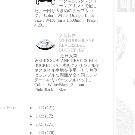
ークをシルクスクリ
ーンプリントで配し
た、一回り大きめのナップサッ
ク。 Color : White, Orange, Black
Size : W430mm x H500mm Price :
4,20...
入荷報告
WEIRDOG/BLANK
REVERSIBLE
BUCKET HAT
近日入荷
WEIRDOG/BLANK REVERSIBLE
BUCKET HAT 片側にオリジナルテ
キスタイル生地を使用、もう片側
はシンプルな両面が全く同じディ
テールのリバーシブルハット。
Color : White/Black, Salmon
Pink/Black Size...
►
der Post
2023
(121)
►
2022
(172)
►
2021
(171)
►
2020
(170)