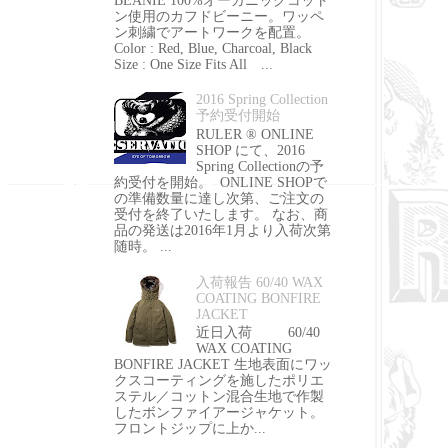
BEANIE 100%オーガニックコット
ン使用のカフドビーニー。ワッペ
ン刺繍でアートワークを配置。
Color : Red, Blue, Charcoal, Black
Size : One Size Fits All ...
2016 Spring Collection
予約受付開始
RULER ® ONLINE
SHOP にて、2016
Spring Collectionの予
約受付を開始。 ONLINE SHOPで
の準備数量に達し次第、ご注文の
受付を終了いたします。 なお、商
品の発送は2016年1月より入荷次第
随時。 ...
入荷報告 60/40 WAX
COATING BONFIRE
JACKET
近日入荷 60/40
WAX COATING
BONFIRE JACKET 生地表面にワッ
クスコーティングを施したポリエ
ステル／コットン混合生地で作製
したボンファイアージャケット。
フロントジップに上か...