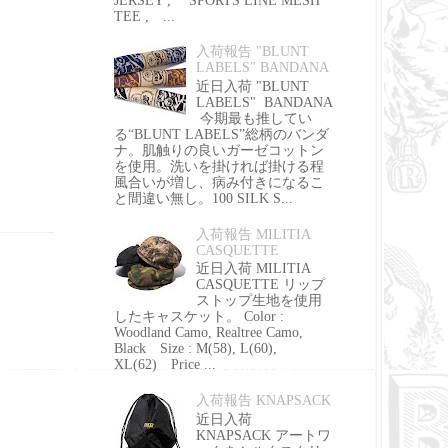
JERSEY , SPORTS LINE MESH
TEE , ...
入荷報告 "BLUNT
LABELS" BANDANA
近日入荷 "BLUNT
LABELS" BANDANA
今期最も推してい
る“BLUNT LABELS”総柄のバンダ
ナ。肌触りの良いガーゼコットン
を使用。洗いを掛ければ掛ける程
風合いが増し、病み付きになるこ
と間違い無し。100 SILK S...
入荷報告 MILITIA
CASQUETTE
近日入荷 MILITIA
CASQUETTE リップ
ストップ生地を使用
したキャスケット。 Color :
Woodland Camo, Realtree Camo,
Black Size : M(58), L(60),
XL(62) Price ...
入荷報告 KNAPSACK
近日入荷
KNAPSACK アートワ