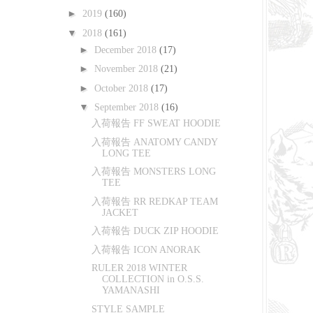
►
2019
(160)
▼
2018
(161)
►
December 2018
(17)
►
November 2018
(21)
►
October 2018
(17)
▼
September 2018
(16)
入荷報告 FF SWEAT HOODIE
入荷報告 ANATOMY CANDY
LONG TEE
入荷報告 MONSTERS LONG
TEE
入荷報告 RR REDKAP TEAM
JACKET
入荷報告 DUCK ZIP HOODIE
入荷報告 ICON ANORAK
RULER 2018 WINTER
COLLECTION in O.S.S.
YAMANASHI
STYLE SAMPLE