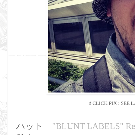
☝
CLICK PIX : SEE
ハット
"BLUNT LABELS" Reve