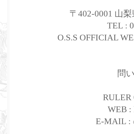
〒402-0001 
TEL : 
O.S.S OFFICIAL WE
問
RULER 
WEB :
E-MAIL :