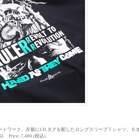
トワーク、左裾にI.D.タグを配したロングスリーブＴシャツ。６
XL Price: 7,480
(税込)