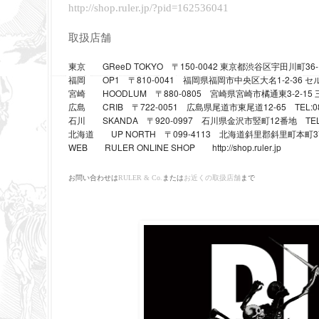
http://shop.ruler.jp/?pid=162536041
取扱店舗
GReeD TOKYO
150-0042
36-
東京
〒
東京都渋谷区宇田川町
OP1
810-0041
1-2-36
福岡
〒
福岡県福岡市中央区大名
セ
HOODLUM
880-0805
3-2-15
宮崎
〒
宮崎県宮崎市橘通東
CRIB
722-0051
12-65
TEL:0
広島
〒
広島県尾道市東尾道
SKANDA
920-0997
12
TE
石川
〒
石川県金沢市竪町
番地
UP NORTH
099-4113
3
北海道
〒
北海道斜里郡斜里町本町
WEB
RULER ONLINE SHOP
http://shop.ruler.jp
お問い合わせは
RULER & Co.
または
お近くの取扱店舗
まで