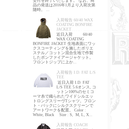
受付を終了いたします。 なお、商
品の発送は2016年1月より入荷次第
随時。 ...
入荷報告 60/40 WAX
COATING BONFIRE
JACKET
近日入荷 60/40
WAX COATING
BONFIRE JACKET 生地表面にワッ
クスコーティングを施したポリエ
ステル／コットン混合生地で作製
したボンファイアージャケット。
フロントジップに上か...
入荷報告 I.D. FAT L/S
TEE
近日入荷 I.D. FAT
L/S TEE 5.6オンス, コ
ットン100%のセミコ
ーマ糸で織られたワイドシルエッ
トロングスリーヴTシャツ。フロン
ト・バックにシルクスクリーンで
アートワークを配置。 Color :
White, Black Size : S, M, L, X...
入荷報告 COACH