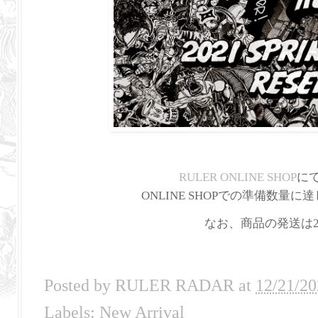
RULER ONLINE SHOP
にて
ONLINE SHOPでの準備数
なお、商品の発送は2
Posted by
RULER RADAR
at
12/21/20
Labels:
New Arrival