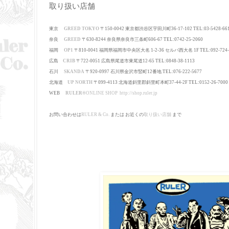
取り扱い店舗
東京
GREED TOKYO
〒150-0042 東京都渋谷区宇田川町36-17-102 TEL:03-5428-66
奈良
GREED
〒630-8244
奈良県奈良市三条町606-67
TEL:0742-25-2060
福岡
OP1
〒810-0041 福岡県福岡市中央区大名 1-2-36 セルバ西大名 1F TEL:092-724-
広島
CRIB
〒722-0051 広島県尾道市東尾道12-65 TEL:0848-38-1113
石川
SKANDA
〒920-0997 石川県金沢市竪町12番地 TEL:076-222-5677
北海道
UP NORTH
〒099-4113 北海道斜里郡斜里町本町37-44-2F TEL:0152-26-7000
WEB
RULER
®
ONLINE SHOP
http://shop.ruler.jp
お問い合わせは
RULER & Co.
または お近くの
取り扱い店舗
まで