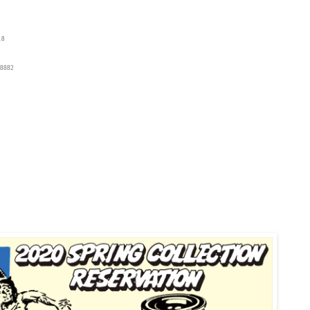
18
8882