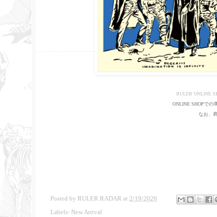
RULER ONLINE S
ONLINE SHO
なお、商
Posted by
RULER RADAR
at
2/19/2020
Labels:
New Arrival