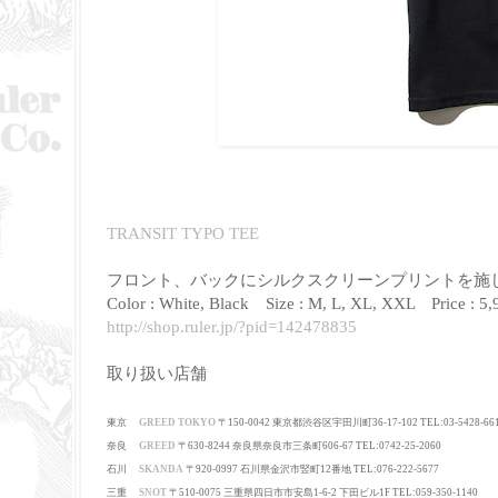
TRANSIT TYPO TEE
フロント、バックにシルクスクリーンプリントを施
Color : White, Black Size : M, L, XL, XXL Price : 5,9
http://shop.ruler.jp/?pid=142478835
取り扱い店舗
東京
GREED TOKYO
〒150-0042 東京都渋谷区宇田川町36-17-102 TEL:03-5428-66
奈良
GREED
〒630-8244
奈良県奈良市三条町606-67
TEL:0742-25-2060
石川
SKANDA
〒920-0997 石川県金沢市竪町12番地 TEL:076-222-5677
三重
SNOT
〒510-0075 三重県四日市市安島1-6-2 下田ビル1F TEL:059-350-1140