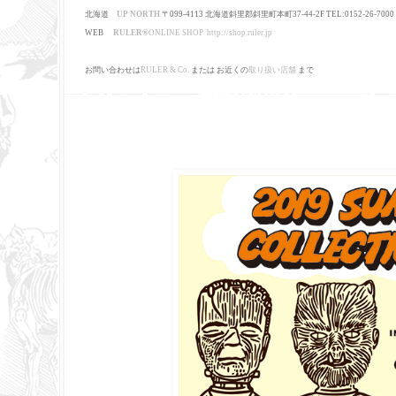
北海道
UP NORTH
〒099-4113 北海道斜里郡斜里町本町37-44-2F TEL:0152-26-7000
WEB
RULER
®
ONLINE SHOP
http://shop.ruler.jp
お問い合わせは
RULER & Co.
または お近くの
取り扱い店舗
まで