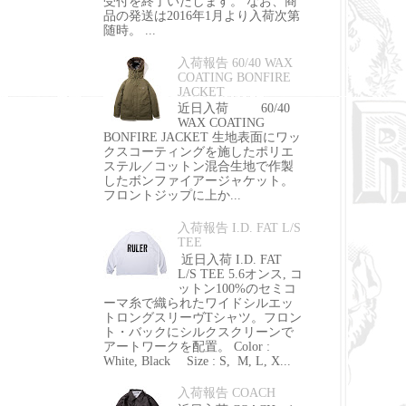
受付を終了いたします。 なお、商
品の発送は2016年1月より入荷次第
随時。 ...
入荷報告 60/40 WAX
COATING BONFIRE
JACKET
近日入荷 60/40
WAX COATING
BONFIRE JACKET 生地表面にワッ
クスコーティングを施したポリエ
ステル／コットン混合生地で作製
したボンファイアージャケット。
フロントジップに上か...
入荷報告 I.D. FAT L/S
TEE
近日入荷 I.D. FAT
L/S TEE 5.6オンス, コ
ットン100%のセミコ
ーマ糸で織られたワイドシルエッ
トロングスリーヴTシャツ。フロン
ト・バックにシルクスクリーンで
アートワークを配置。 Color :
White, Black Size : S, M, L, X...
入荷報告 COACH