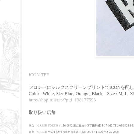
ICON TEE
フロントにシルクスクリーンプリントでICONを配し
Color : White, Sky Blue, Orange, Black Size : M, L, X
http://shop.ruler.jp/?pid=138177593
取り扱い店舗
東京
GREED TOKYO
〒150-0042 東京都渋谷区宇田川町36-17-102 TEL:03-5428-66
奈良
GREED
〒630-8244
奈良県奈良市三条町606-67
TEL:0742-25-2060