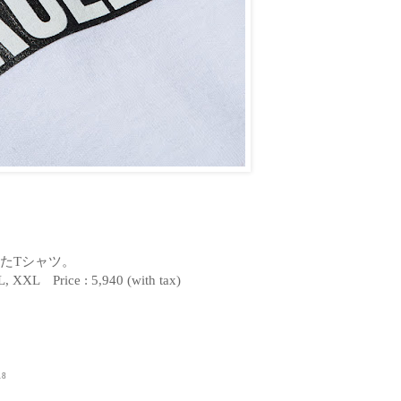
たTシャツ。
L, XXL Price : 5,940 (with tax)
18