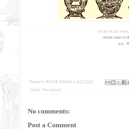
RULER ONLINE SHOP
に
ONLINE SHO
なお、商
Posted by
RULER RADAR
at
4/27/2019
Labels:
New Arrival
No comments:
Post a Comment