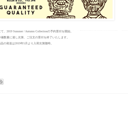
て、2019 Summer / Autumn Collectionの予約受付を開始。
Pでの準備数量に達し次第、ご注文の受付を終了いたします。
品の発送は2019年5月より入荷次第随時。