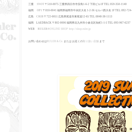
三重
SNOT
〒510-0075 三重県四日市市安島1-6-2 下田ビル1F TEL:059-350-1140
福岡
OP1
〒810-0041 福岡県福岡市中央区大名 1-2-36 セルバ西大名 1F TEL:092-724-
広島
CRIB
〒722-0051 広島県尾道市東尾道12-65 TEL:0848-38-1113
福岡 LAEDBACK 〒802-0006 福岡県北九州市小倉北区魚町1-1-5 TEL:093-967-6237
WEB
RULER
®
ONLINE SHOP
http://shop.ruler.jp
お問い合わせは
RULER & Co.
または お近くの
取り扱い店舗
まで