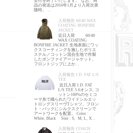
受付を終了いたします。 なお、商
品の発送は2016年1月より入荷次第
随時。 ...
入荷報告 60/40 WAX
COATING BONFIRE
JACKET
近日入荷 60/40
WAX COATING
BONFIRE JACKET 生地表面にワッ
クスコーティングを施したポリエ
ステル／コットン混合生地で作製
したボンファイアージャケット。
フロントジップに上か...
入荷報告 I.D. FAT L/S
TEE
近日入荷 I.D. FAT
L/S TEE 5.6オンス, コ
ットン100%のセミコ
ーマ糸で織られたワイドシルエッ
トロングスリーヴTシャツ。フロン
ト・バックにシルクスクリーンで
アートワークを配置。 Color :
White, Black Size : S, M, L, X...
入荷報告 COACH