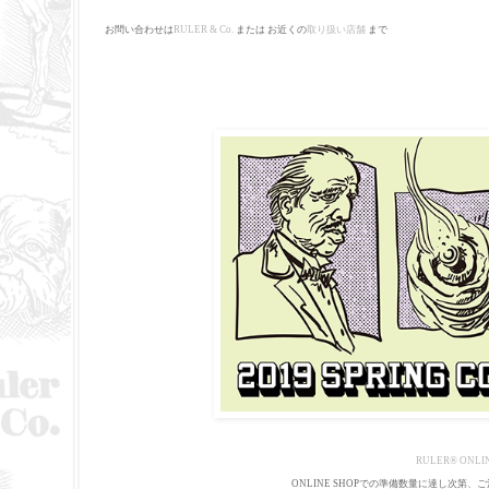
お問い合わせは
RULER & Co.
または お近くの
取り扱い店舗
まで
RULER
®
ONLIN
ONLINE SHOPでの準備数量に達し次第