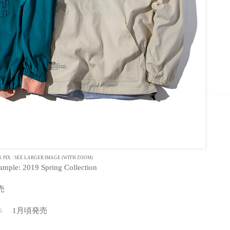
K PIX : SEE LARGER IMAGE (WITH ZOOM)
Sample: 2019 Spring Collection
売
S
1月頃発売