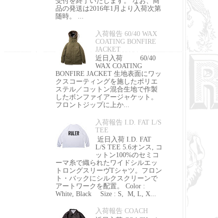
受付を終了いたします。 なお、商
品の発送は2016年1月より入荷次第
随時。 ...
入荷報告 60/40 WAX
COATING BONFIRE
JACKET
近日入荷 60/40
WAX COATING
BONFIRE JACKET 生地表面にワッ
クスコーティングを施したポリエ
ステル／コットン混合生地で作製
したボンファイアージャケット。
フロントジップに上か...
入荷報告 I.D. FAT L/S
TEE
近日入荷 I.D. FAT
L/S TEE 5.6オンス, コ
ットン100%のセミコ
ーマ糸で織られたワイドシルエッ
トロングスリーヴTシャツ。フロン
ト・バックにシルクスクリーンで
アートワークを配置。 Color :
White, Black Size : S, M, L, X...
入荷報告 COACH