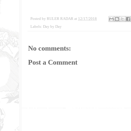
Posted by
RULER RADAR
at
12/17/2018
Labels:
Day by Day
No comments:
Post a Comment