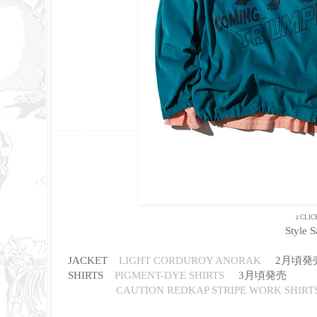
☝ CLIC
Style 
JACKET
LIGHT CORDUROY ANORAK
2月頃発
SHIRTS
PIGMENT-DYE SHIRTS
3月頃発売
CAUTION REDKAP STRIPE WORK SHIRT