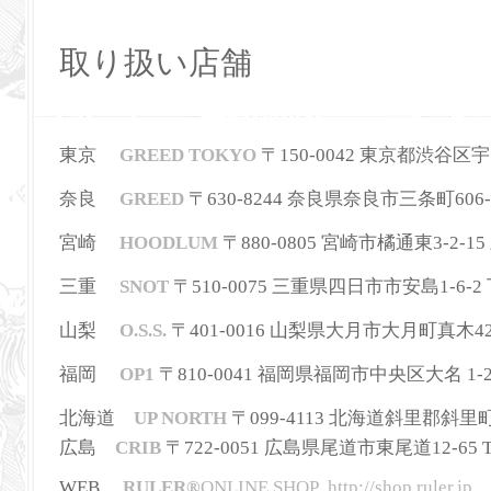
取り扱い店舗
東京
GREED TOKYO
〒150-0042 東京都渋谷区宇田川町
奈良
GREED
〒630-8244
奈良県奈良市三条町606-
宮崎
HOODLUM
〒880-0805 宮崎市橘通東3-2-15 三
三重
SNOT
〒510-0075 三重県四日市市安島1-6-2 下
山梨
O.S.S.
〒401-0016 山梨県大月市大月町真木42-2 T
福岡
OP1
〒810-0041 福岡県福岡市中央区大名 1-2-36
北海道
UP NORTH
〒099-4113 北海道斜里郡斜里町本町3
広島
CRIB
〒722-0051 広島県尾道市東尾道12-65 TEL
WEB
RULER
®
ONLINE SHOP
http://shop.ruler.jp