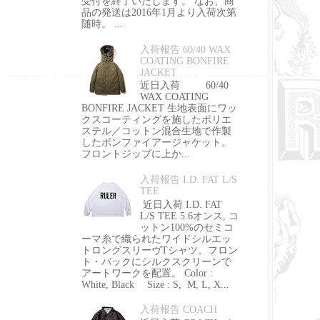
受付を終了いたします。 なお、商
品の発送は2016年1月より入荷次第
随時。 ...
入荷報告 60/40 WAX
COATING BONFIRE
JACKET
近日入荷 60/40
WAX COATING
BONFIRE JACKET 生地表面にワッ
クスコーティングを施したポリエ
ステル／コットン混合生地で作製
したボンファイアージャケット。
フロントジップに上か...
入荷報告 I.D. FAT L/S
TEE
近日入荷 I.D. FAT
L/S TEE 5.6オンス, コ
ットン100%のセミコ
ーマ糸で織られたワイドシルエッ
トロングスリーヴTシャツ。フロン
ト・バックにシルクスクリーンで
アートワークを配置。 Color :
White, Black Size : S, M, L, X...
入荷報告 COACH