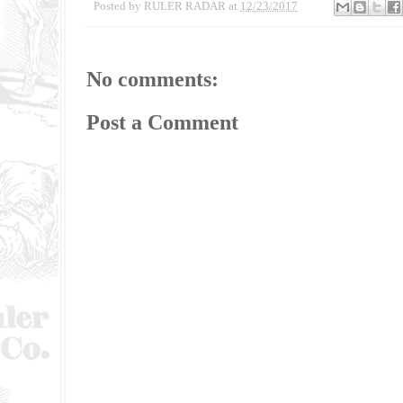
Posted by
RULER RADAR
at
12/23/2017
No comments:
Post a Comment