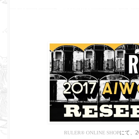
2
RULER
®
ONLINE SHOP
にて、