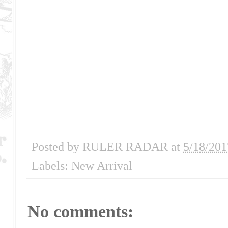
Posted by
RULER RADAR
at
5/18/201
Labels:
New Arrival
No comments: