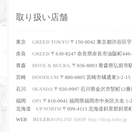
取り扱い店舗
東京
GREED TOKYO
〒150-0042 東京都渋谷区宇田川町
奈良
GREED
〒630-8247
奈良県奈良市油阪町446-
青森
DOVE & BUCKS.
〒036-8003 青森県弘前市駅前町
宮崎
HOODLUM
〒880-0805 宮崎市橘通東3-2-15 三
石川
SKANDA
〒920-0997 石川県金沢市竪町12番地 T
福岡
OP1
〒810-0041 福岡県福岡市中央区大名 1-2-36
北海道
UP NORTH
〒099-4113 北海道斜里郡斜里町本町3
WEB
RULER
®
ONLINE SHOP
http://shop.ruler.jp