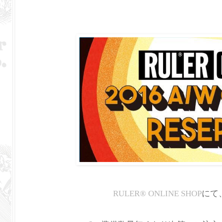
RULER
®
ONLINE SHOP
にて、