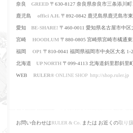
奈良
GREED
〒630-8127 奈良県奈良市三条添川町1-5-5
鹿児島
offici A.H.
〒892-0842 鹿児島県鹿児島市東千石町1
愛知
BE-SHARE!
〒460-0011 愛知県名古屋市中区大須 3-
宮崎
HOODLUM
〒880-0805 宮崎県宮崎市橘通東3-2-
福岡
OP1
〒810-0041 福岡県福岡市中央区大名 1-2-3
北海道
UP NORTH
〒099-4113 北海道斜里郡斜里町本町7
WEB
RULER
®
ONLINE SHOP
http://shop.ruler.jp
お問い合わせは
RULER & Co.
または お近くの
取り