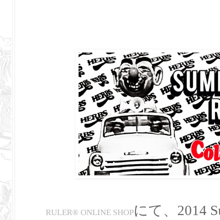
にて、2014 S
RULER
®
ONLINE SHOP