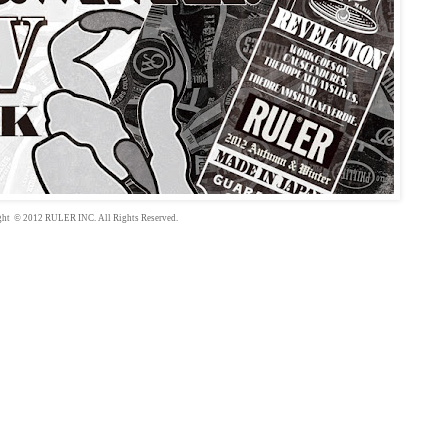
ght
©
2012
RULER INC. All Rights Reserved.