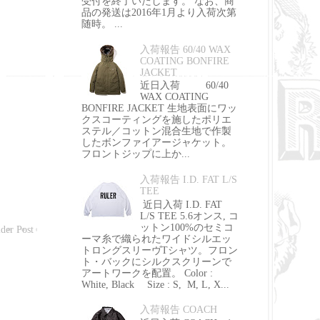
受付を終了いたします。 なお、商
品の発送は2016年1月より入荷次第
随時。 ...
入荷報告 60/40 WAX
COATING BONFIRE
JACKET
近日入荷 60/40
WAX COATING
BONFIRE JACKET 生地表面にワッ
クスコーティングを施したポリエ
ステル／コットン混合生地で作製
したボンファイアージャケット。
フロントジップに上か...
入荷報告 I.D. FAT L/S
TEE
近日入荷 I.D. FAT
L/S TEE 5.6オンス, コ
ットン100%のセミコ
der Post
ーマ糸で織られたワイドシルエッ
トロングスリーヴTシャツ。フロン
ト・バックにシルクスクリーンで
アートワークを配置。 Color :
White, Black Size : S, M, L, X...
入荷報告 COACH