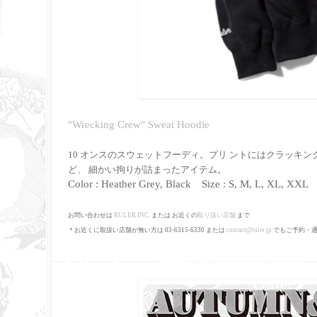
"Wrecking Crew" Sweat Hoodie
10 オンスのスウェットフーディ。プリ ントにはクラッキ
ど、 細かい拘りが詰まったアイテム。
Color : Heather Grey, Black Size : S, M, L, XL, XXL P
お問い合わせは
RULER INC.
または お近くの
取り扱い店舗
まで
＊お近くに取扱い店舗が無い方は 03-6315-6330 または
contact@ruler.jp
でもご予約・通