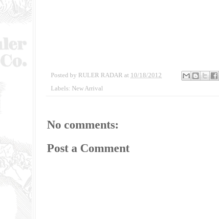
Posted by
RULER RADAR
at
10/18/2012
Labels:
New Arrival
No comments:
Post a Comment