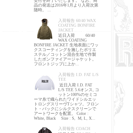
受付を終了いたします。 なお、商
品の発送は2016年1月より入荷次第
随時。 ...
入荷報告 60/40 WAX
COATING BONFIRE
JACKET
近日入荷 60/40
WAX COATING
BONFIRE JACKET 生地表面にワッ
クスコーティングを施したポリエ
ステル／コットン混合生地で作製
したボンファイアージャケット。
フロントジップに上か...
入荷報告 I.D. FAT L/S
TEE
近日入荷 I.D. FAT
L/S TEE 5.6オンス, コ
ットン100%のセミコ
ーマ糸で織られたワイドシルエッ
トロングスリーヴTシャツ。フロン
ト・バックにシルクスクリーンで
アートワークを配置。 Color :
White, Black Size : S, M, L, X...
入荷報告 COACH